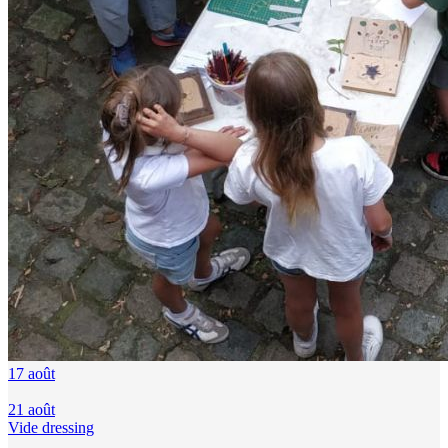
17
août
21
août
Vide dressing