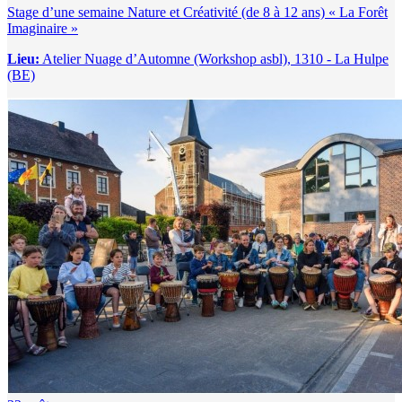
Stage d’une semaine Nature et Créativité (de 8 à 12 ans) « La Forêt
Imaginaire »
Lieu:
Atelier Nuage d’Automne (Workshop asbl), 1310 - La Hulpe
(BE)