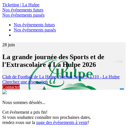
Ticketing | La Hulpe
Nos événements futurs
Nos événements passés
Nos événements futurs
Nos événements passés
28
juin
La grande journée des Sports et de
l'Extrascolaire à La Hulpe 2026
Club de Football de La Hulpe, Avenue Soyer 9, 1310 - La Hulpe
Cherchez une réservation
Contacter
Nous sommes désolés...
Cet événement a pris fin!
Si vous souhaitez connaître nos prochaines dates,
rendez-vous sur la
page des événements à venir
!