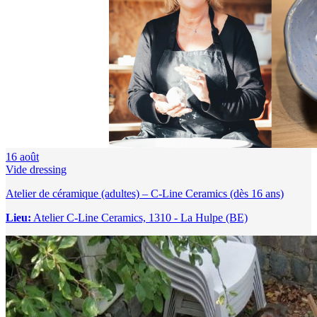
16
août
Vide dressing
Atelier de céramique (adultes) – C-Line Ceramics (dès 16 ans)
Lieu:
Atelier C-Line Ceramics, 1310 - La Hulpe (BE)