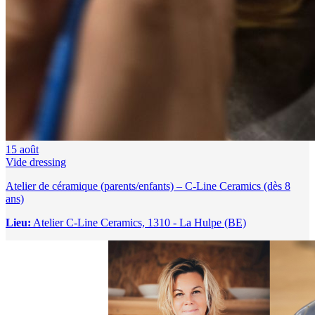
15
août
Vide dressing
Atelier de céramique (parents/enfants) – C-Line Ceramics (dès 8
ans)
Lieu:
Atelier C-Line Ceramics, 1310 - La Hulpe (BE)