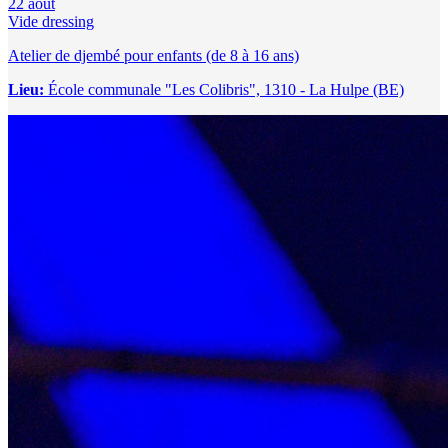
22
août
Vide dressing
Atelier de djembé pour enfants (de 8 à 16 ans)
Lieu:
École communale "Les Colibris", 1310 - La Hulpe (BE)