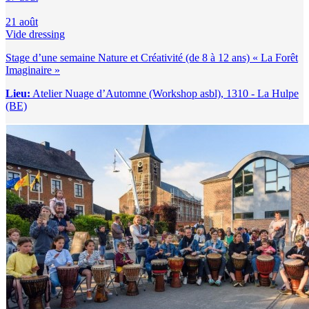
21
août
Vide dressing
Stage d’une semaine Nature et Créativité (de 8 à 12 ans) « La Forêt
Imaginaire »
Lieu:
Atelier Nuage d’Automne (Workshop asbl), 1310 - La Hulpe
(BE)