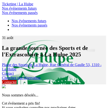
Ticketing | La Hulpe
Nos événements futurs
Nos événements passés
Nos événements futurs
Nos événements passés
31
août
La grande journée des Sports et de
l'Extrascolaire à La Hulpe 2025
Plaine des Sports de La Hulpe, Rue Général de Gaulle 53, 1310 -
La Hulpe
Contact
Cherchez une réservation
Contacter
Nous sommes désolés...
Cet événement a pris fin!
Si vous souhaitez connaître nos prochaines dates,